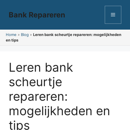
Ga
naar
Bank Repareren
Menu
de
inhoud
Home
»
Blog
»
Leren bank scheurtje repareren: mogelijkheden
en tips
Leren bank
scheurtje
repareren:
mogelijkheden en
tips