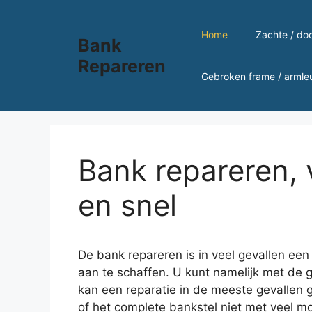
Ga
naar
Home
Zachte / do
Bank
de
inhoud
Repareren
Gebroken frame / armle
Bank repareren, 
en snel
De bank repareren is in veel gevallen ee
aan te schaffen. U kunt namelijk met de 
kan een reparatie in de meeste gevallen 
of het complete bankstel niet met veel moe