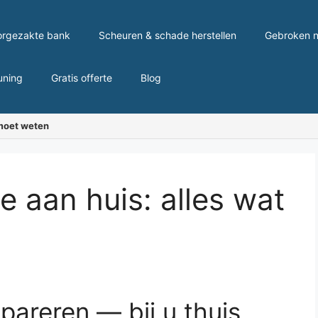
orgezakte bank
Scheuren & schade herstellen
Gebroken n
uning
Gratis offerte
Blog
 moet weten
e aan huis: alles wat
pareren — bij u thuis