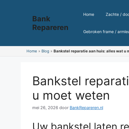
Ga
naar
Home
Zachte / do
Bank
de
inhoud
Repareren
Gebroken frame / armle
Home
»
Blog
»
Bankstel reparatie aan huis: alles wat u
Bankstel reparati
u moet weten
mei 26, 2026
door
BankRepareren.nl
Uw bankstel laten re