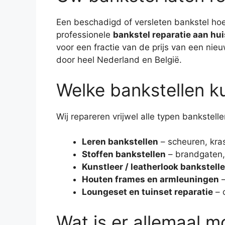
Een beschadigd of versleten bankstel hoef
professionele
bankstel reparatie aan hui
voor een fractie van de prijs van een ni
door heel Nederland en België.
Welke bankstellen k
Wij repareren vrijwel alle typen bankstell
Leren bankstellen
– scheuren, kras
Stoffen bankstellen
– brandgaten, 
Kunstleer / leatherlook bankstell
Houten frames en armleuningen
–
Loungeset en tuinset reparatie
– 
Wat is er allemaal mo