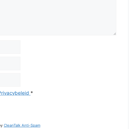
Privacybeleid
*
by
CleanTalk Anti-Spam