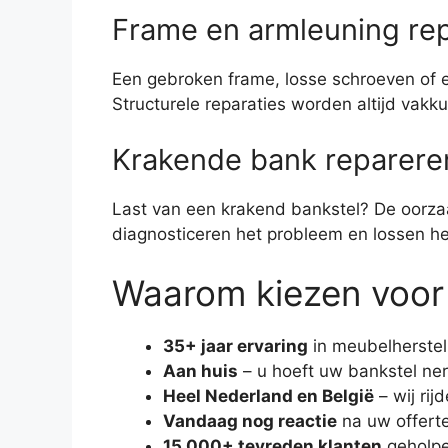
Frame en armleuning re
Een gebroken frame, losse schroeven of e
Structurele reparaties worden altijd vak
Krakende bank reparere
Last van een krakend bankstel? De oorzaak
diagnosticeren het probleem en lossen he
Waarom kiezen voor
35+ jaar ervaring
in meubelherstel
Aan huis
– u hoeft uw bankstel ne
Heel Nederland en België
– wij rij
Vandaag nog reactie
na uw offert
15.000+ tevreden klanten
geholp