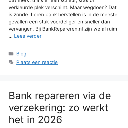
dat merkt u als er een scheur, kras of
verkleurde plek verschijnt. Maar wegdoen? Dat
is zonde. Leren bank herstellen is in de meeste
gevallen een stuk voordeliger en sneller dan
vervangen. Bij BankRepareren.nl zijn we al ruim
…
Lees verder
Categorieën
Blog
Plaats een reactie
Bank repareren via de
verzekering: zo werkt
het in 2026