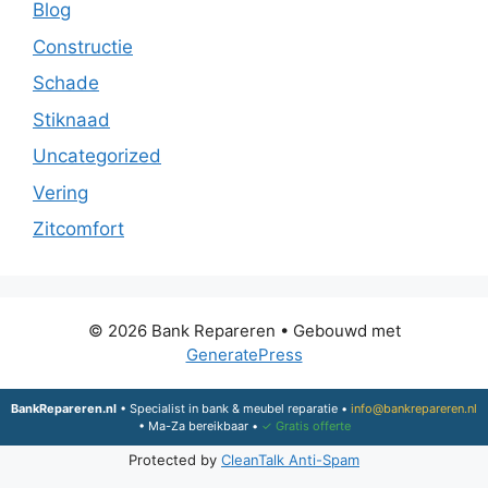
Blog
Constructie
Schade
Stiknaad
Uncategorized
Vering
Zitcomfort
© 2026 Bank Repareren
• Gebouwd met
GeneratePress
BankRepareren.nl
• Specialist in bank & meubel reparatie •
info@bankrepareren.nl
• Ma-Za bereikbaar •
✓ Gratis offerte
Protected by
CleanTalk Anti-Spam