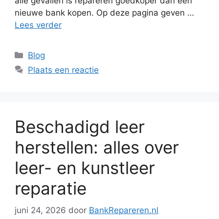
alle gevallen is repareren goedkoper dan een
nieuwe bank kopen. Op deze pagina geven …
Lees verder
Categorieën
Blog
Plaats een reactie
Beschadigd leer
herstellen: alles over
leer- en kunstleer
reparatie
juni 24, 2026
door
BankRepareren.nl