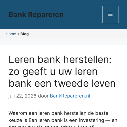
Ga
naar
Bank Repareren
Menu
de
inhoud
Home
»
Blog
Leren bank herstellen:
zo geeft u uw leren
bank een tweede leven
juli 22, 2026
door
BankRepareren.nl
Waarom een leren bank herstellen de beste
keuze is Een leren bank is een investering — en