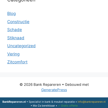
Blog
Constructie
Schade
Stiknaad
Uncategorized
Vering
Zitcomfort
© 2026 Bank Repareren
• Gebouwd met
GeneratePress
BankRepareren.nl
• Specialist in bank & meubel reparatie •
info@bankrepareren.nl
• Ma-Za bereikbaar •
✓ Gratis offerte