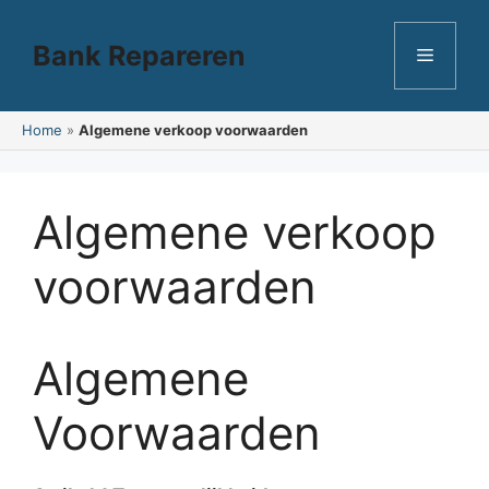
Ga
naar
Bank Repareren
Menu
de
inhoud
Home
»
Algemene verkoop voorwaarden
Algemene verkoop
voorwaarden
Algemene
Voorwaarden